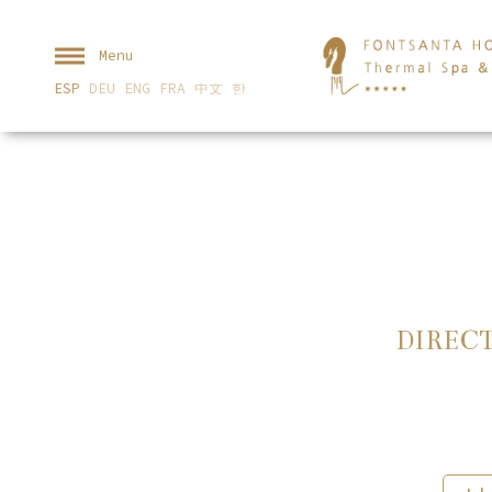
Menu
ESP
DEU
ENG
FRA
中文
한
DIREC