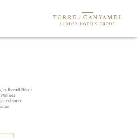
gún disponibilidad)
 Wellness
yas del sur de
rectas