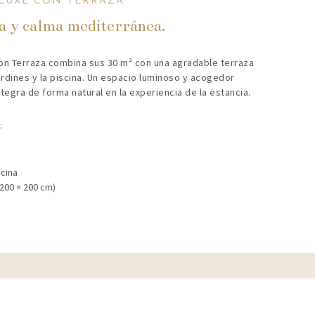
LUXE CON TERRAZA
a y calma mediterránea.
con Terraza combina sus 30 m² con una agradable terraza
jardines y la piscina. Un espacio luminoso y acogedor
ntegra de forma natural en la experiencia de la estancia.
:
scina
200 × 200 cm)