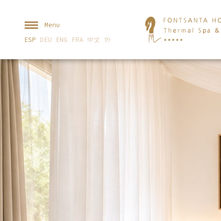
Menu
ESP
DEU
ENG
FRA
中文
한