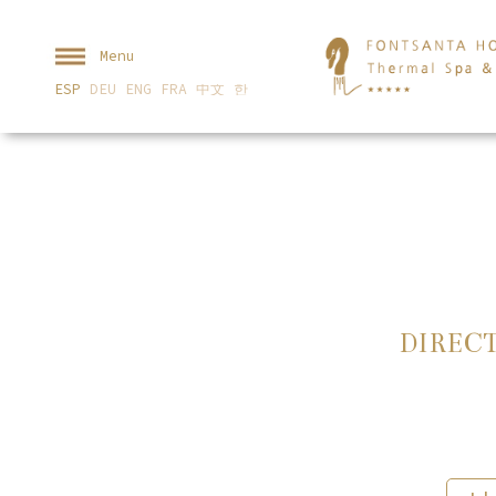
Menu
ESP
DEU
ENG
FRA
中文
한
DIREC