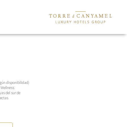
gún disponibilidad)
 Wellness
yas del sur de
rectas