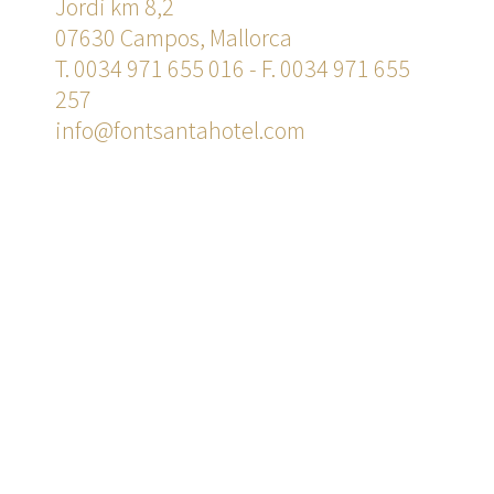
Jordi km 8,2
07630 Campos, Mallorca
T. 0034 971 655 016
- F. 0034 971 655
257
info@fontsantahotel.com