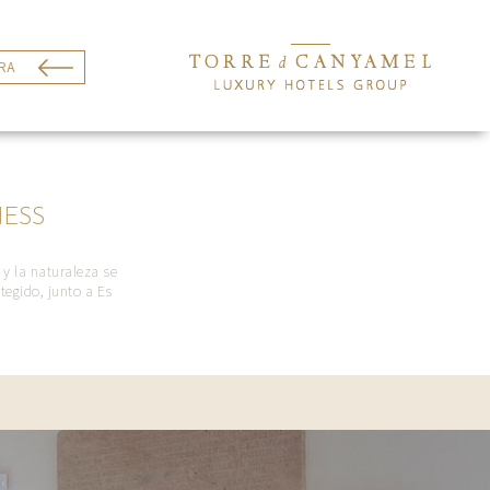
RA
NESS
 y la naturaleza se
egido, junto a Es