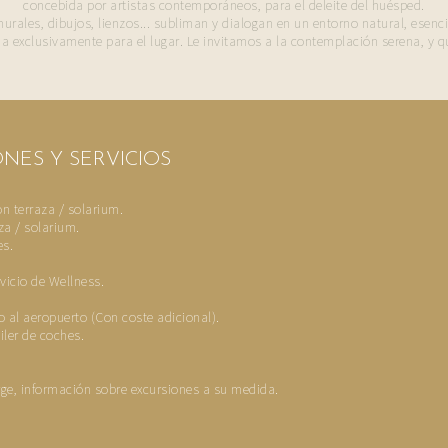
concebida por artistas contemporáneos, para el deleite del huésped.
murales, dibujos, lienzos... subliman y dialogan en un entorno natural, ese
da exclusivamente para el lugar. Le invitamos a la contemplación serena, y qu
ONES Y SERVICIOS
on terraza / solarium.
za / solarium.
es.
vicio de Wellness.
o al aeropuerto (Con coste adicional).
iler de coches.
rge, información sobre excursiones a su medida.