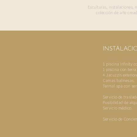
Esculturas, instalaciones, 
colección de arte crea
INSTALACI
1 piscina infinity c
1 piscina con terra
4 Jacuzzis exterior
Camas balinesas.
Termal spa con ser
Servicio de traslad
Posibilidad de alqu
Servicio médico.
Servicio de Concie