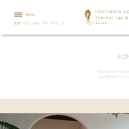
Menu
ESP
DEU
ENG
FRA
中文
한
FON
Fontsanta Hotel, e
encuentran. Un l