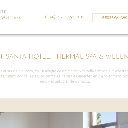
(+34) 971 655 016
RESERVA AHO
TSANTA HOTEL, THERMAL SPA & WELL
n el sur de Mallorca, es un refugio de calma de 5 estrellas donde el bienestar
ugar único donde las aguas termales naturales emergen en pleno entorno prot
Trenc y el Salobrar de Campos.