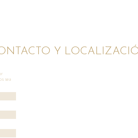
ONTACTO Y LOCALIZACI
or
nos sea