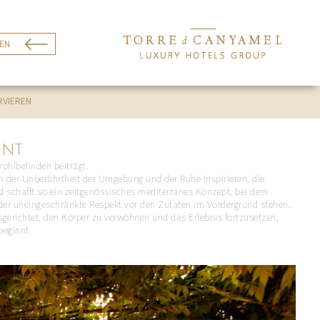
EN
RVIEREN
ANT
hlbefinden beiträgt.
n der Unberührtheit der Umgebung und der Ruhe inspirieren, die
 schafft so ein zeitgenössisches mediterranes Konzept, bei dem
d der uneingeschränkte Respekt vor den Zutaten im Vordergrund stehen.
sgerichtet, den Körper zu verwöhnen und das Erlebnis fortzusetzen,
beginnt.