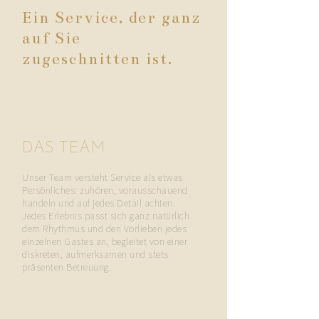
Ein Service, der ganz
auf Sie
zugeschnitten ist.
DAS TEAM
Unser Team versteht Service als etwas
Persönliches: zuhören, vorausschauend
handeln und auf jedes Detail achten.
Jedes Erlebnis passt sich ganz natürlich
dem Rhythmus und den Vorlieben jedes
einzelnen Gastes an, begleitet von einer
diskreten, aufmerksamen und stets
präsenten Betreuung.