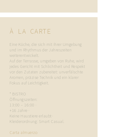
À LA CARTE
Eine Küche, die sich mit ihrer Umgebung
und im Rhythmus der Jahreszeiten
weiterentwickelt.
Auf der Terrasse, umgeben von Ruhe, wird
jedes Gericht mit Schlichtheit und Respekt
vor den Zutaten zubereitet: unverfälschte
Aromen, präzise Technik und ein klarer
Fokus auf Leichtigkeit.
* BISTRO
Öffnungszeiten:
13:00 – 16:00 ·
+16 Jahre ·
Keine Haustiere erlaubt·
Kleiderordnung: Smart Casual.
Carta almuerzo