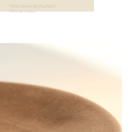
*FONTSANTA RESTAURANT
Öffnungszeiten:
19:00 – 22:00 ·
+16 Jahre ·
Keine Haustiere erlaubt·
Kleiderordnung: Smart Casual.
Carta cena