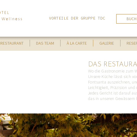
VORTEILE DER GRUPPE TDC
BUCH
 RESTAURANT
DAS TEAM
À LA CARTE
GALERIE
RESE
DAS RESTAUR
Wo die Gastronomie zum Wo
Unsere Küche lässt sich vo
Fontsanta auszeichnen, und
Leichtigkeit, Präzision un
Jedes Gericht ist darauf au
das in unseren Gewässern 