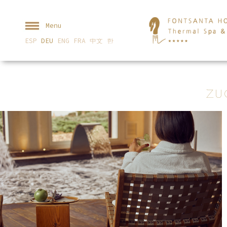
Menu
ESP
DEU
ENG
FRA
中文
한
ZU