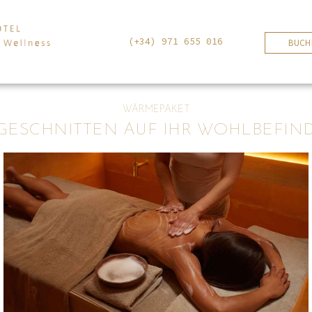
(+34) 971 655 016
BUCH
WÄRMEPAKET
GESCHNITTEN AUF IHR WOHLBEFIN