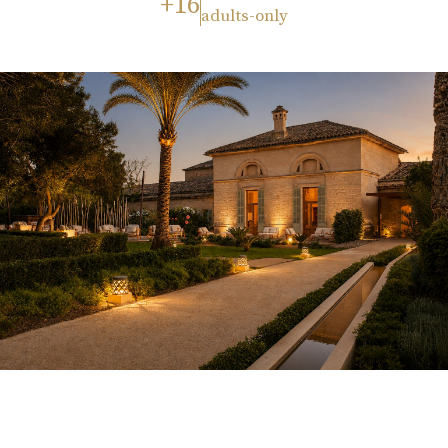
+16
adults-only