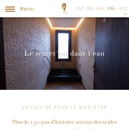
Menu
ESP
DEU
ENG
FRA
中文
한
UN LIEU NÉ POUR LE BIEN-ÊTRE
Plus de 150 ans d'histoire autour des seules