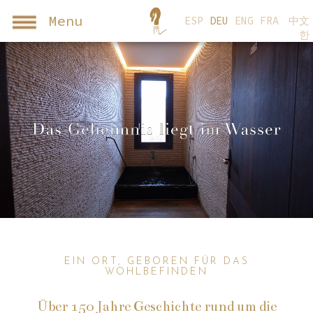
Menu
ESP
DEU
ENG
FRA
中文
한
EIN ORT, GEBOREN FÜR DAS
WOHLBEFINDEN
Über 150 Jahre Geschichte rund um die