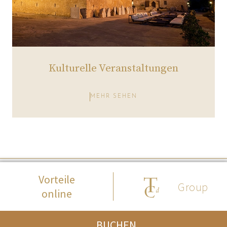
Kulturelle Veranstaltungen
MEHR SEHEN
© 2017 Fontsanta Hotel -
Rechtliche Warnung
- Cookie-Richtlinie
Vorteile
Group
online
BUCHEN